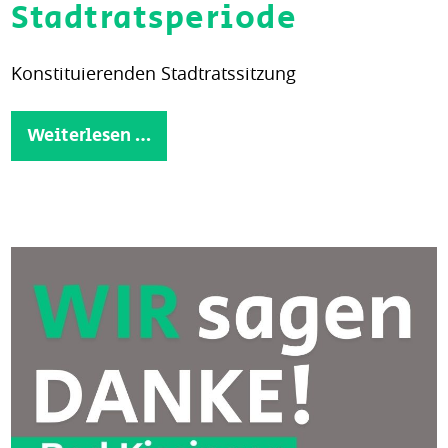
Stadtratsperiode
Konstituierenden Stadtratssitzung
Weiterlesen …